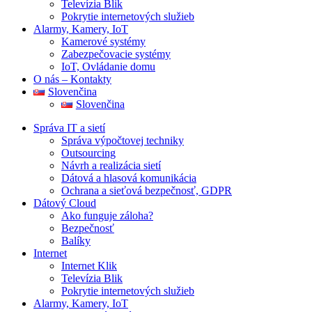
Televízia Blik
Pokrytie internetových služieb
Alarmy, Kamery, IoT
Kamerové systémy
Zabezpečovacie systémy
IoT, Ovládanie domu
O nás – Kontakty
Slovenčina
Slovenčina
Správa IT a sietí
Správa výpočtovej techniky
Outsourcing
Návrh a realizácia sietí
Dátová a hlasová komunikácia
Ochrana a sieťová bezpečnosť, GDPR
Dátový Cloud
Ako funguje záloha?
Bezpečnosť
Balíky
Internet
Internet Klik
Televízia Blik
Pokrytie internetových služieb
Alarmy, Kamery, IoT