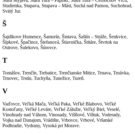
Stará Myjava, Stará Turá – Papraď, Stará Turá – Černochov Vrch,
Studienka, Stupava, Stupava – Mást, Suchá nad Parnou, Suchohrad,
Svätý Jur.
Š
Šajdíkove Humence, Šamorín, Šintava, Šaštín – Stráže, Šenkvice,
Šípkové, Špačince, Štefanová, Štiavnička, Štitáre, Štvrtok na
Ostrove, Šulekovo, Šúrovce.
T
Tomášov, Trenčín, Trebatice, Trenčianske Mitice, Trnava, Trnávka,
Trnovec, Trstín, Tuchyňa, Tunežice, Tureň.
V
Vaďovce, Veľká Mača, Veľká Paka, Veľké Blahovo, Veľké
Kostoľany, Veľké Leváre, Veľké Zálužie, Veľký Biel, Veselé,
Vinohrady nad Váhom, Vinosady, Višňové, Vištuk, Voderady,
Vojka nad Dunajom, Vrádište, Vrbovce, Vrbové, Vršatské
Podhradie, Vydrany, Vysoká pri Morave.