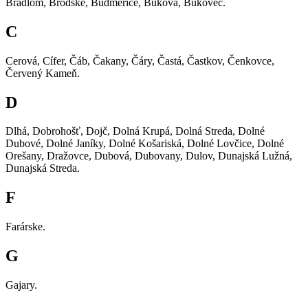
Bradlom, Brodské, Budmerice, Buková, Bukovec.
C
Cerová, Cífer, Čáb, Čakany, Čáry, Častá, Častkov, Čenkovce,
Červený Kameň.
D
Dlhá, Dobrohošť, Dojč, Dolná Krupá, Dolná Streda, Dolné
Dubové, Dolné Janíky, Dolné Košariská, Dolné Lovčice, Dolné
Orešany, Dražovce, Dubová, Dubovany, Dulov, Dunajská Lužná,
Dunajská Streda.
F
Farárske.
G
Gajary.