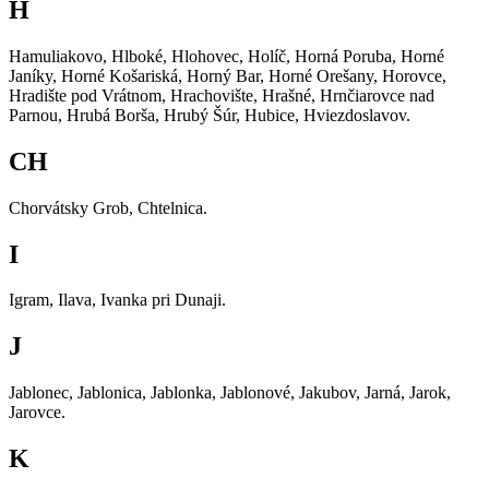
H
Hamuliakovo, Hlboké, Hlohovec, Holíč, Horná Poruba, Horné
Janíky, Horné Košariská, Horný Bar, Horné Orešany, Horovce,
Hradište pod Vrátnom, Hrachovište, Hrašné, Hrnčiarovce nad
Parnou, Hrubá Borša, Hrubý Šúr, Hubice, Hviezdoslavov.
CH
Chorvátsky Grob, Chtelnica.
I
Igram, Ilava, Ivanka pri Dunaji.
J
Jablonec, Jablonica, Jablonka, Jablonové, Jakubov, Jarná, Jarok,
Jarovce.
K