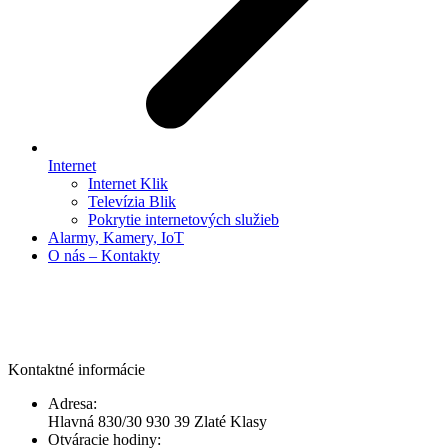
Internet
Internet Klik
Televízia Blik
Pokrytie internetových služieb
Alarmy, Kamery, IoT
O nás – Kontakty
© OxyNet - 2019 All rights reserved.
Kontaktné informácie
Adresa:
Hlavná 830/30 930 39 Zlaté Klasy
Otváracie hodiny: