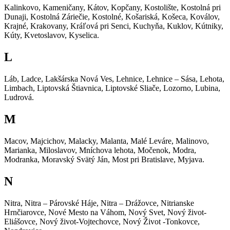
Kalinkovo, Kameničany, Kátov, Kopčany, Kostolište, Kostolná pri
Dunaji, Kostolná Záriečie, Kostolné, Košariská, Košeca, Koválov,
Krajné, Krakovany, Kráľová pri Senci, Kuchyňa, Kuklov, Kútniky,
Kúty, Kvetoslavov, Kyselica.
L
Láb, Ladce, Lakšárska Nová Ves, Lehnice, Lehnice – Sása, Lehota,
Limbach, Liptovská Štiavnica, Liptovské Sliače, Lozorno, Lubina,
Ludrová.
M
Macov, Majcichov, Malacky, Malanta, Malé Leváre, Malinovo,
Marianka, Miloslavov, Mníchova lehota, Močenok, Modra,
Modranka, Moravský Svätý Ján, Most pri Bratislave, Myjava.
N
Nitra, Nitra – Párovské Háje, Nitra – Drážovce, Nitrianske
Hrnčiarovce, Nové Mesto na Váhom, Nový Svet, Nový život-
Eliášovce, Nový život-Vojtechovce, Nový Život -Tonkovce,