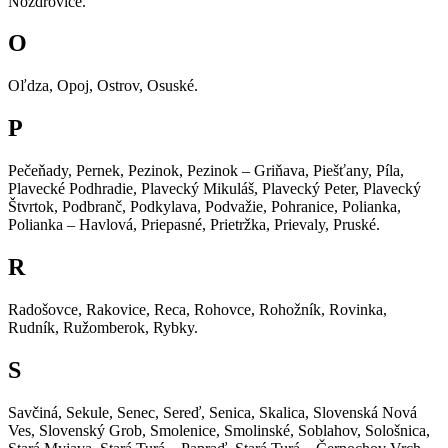
Nozdrovice.
O
Oľdza, Opoj, Ostrov, Osuské.
P
Pečeňady, Pernek, Pezinok, Pezinok – Griňava, Piešťany, Píla,
Plavecké Podhradie, Plavecký Mikuláš, Plavecký Peter, Plavecký
Štvrtok, Podbranč, Podkylava, Podvažie, Pohranice, Polianka,
Polianka – Havlová, Priepasné, Prietržka, Prievaly, Pruské.
R
Radošovce, Rakovice, Reca, Rohovce, Rohožník, Rovinka,
Rudník, Ružomberok, Rybky.
S
Savčiná, Sekule, Senec, Sereď, Senica, Skalica, Slovenská Nová
Ves, Slovenský Grob, Smolenice, Smolinské, Soblahov, Sološnica,