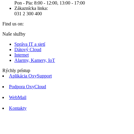
Pon - Pia: 8:00 - 12:00, 13:00 - 17:00
Zákaznícka linka:
031 2 300 400
Find us on:
Facebook
Naše služby
page
Správa IT a sietí
opens
Dátový Cloud
in
Internet
new
Alarmy, Kamery, IoT
window
Rýchly prístup
Aplikácia OxySupport
Podpora OxyCloud
WebMail
Kontakty
t
T