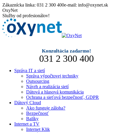
Skip
Zákaznícka linka: 031 2 300 400
e-mail: info@oxynet.sk
to
Mail
Facebook
OxyNet
content
page
page
Služby od profesionálov!
opens
opens
in
in
new
new
window
window
Konzultácia zadarmo!
031 2 300 400
Správa IT a sietí
Správa výpočtovej techniky
Outsourcing
Návrh a realizácia sietí
Dátová a hlasová komunikácia
Ochrana a sieťová bezpečnosť, GDPR
Dátový Cloud
Ako funguje záloha?
Bezpečnosť
Balíky
Internet a TV
Internet Klik